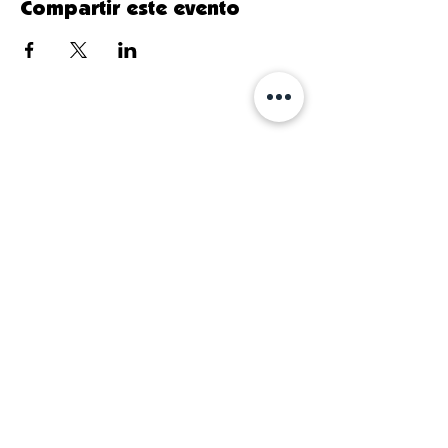
Compartir este evento
¡Únase a nuestra
comunidad y manténgase
informado!
Primer nombre
Apellido
Correo electrónico