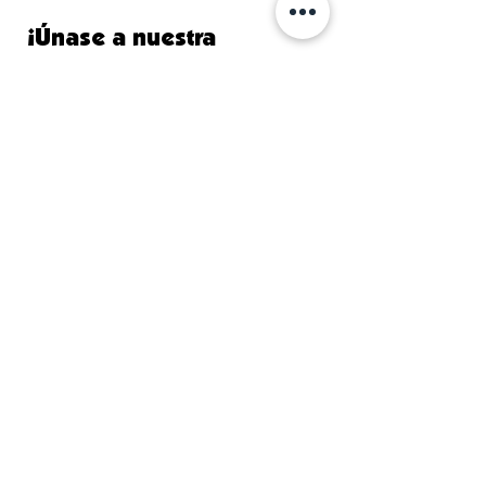
¡Únase a nuestra
comunidad y manténgase
informado!
Primer nombre
Apellido
Correo electrónico
Acepto los términos y
condiciones
Suscribir