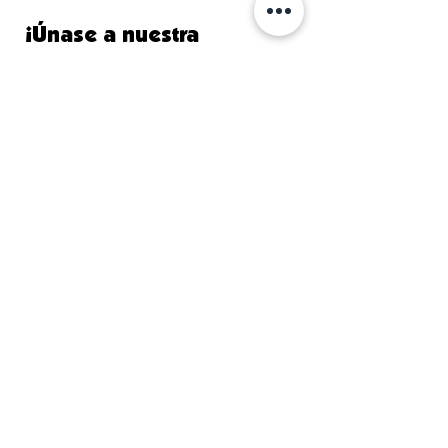
¡Únase a nuestra
comunidad y manténgase
informado!
Primer nombre
Apellido
Correo electrónico
Acepto los términos y
condiciones
Suscribir